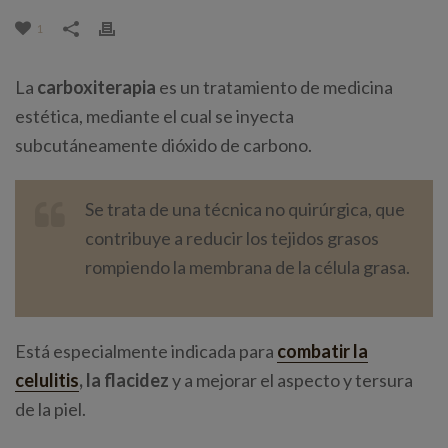
1
La
carboxiterapia
es un tratamiento de medicina
estética, mediante el cual se inyecta
subcutáneamente dióxido de carbono.
Se trata de una técnica no quirúrgica, que
contribuye a reducir los tejidos grasos
rompiendo la membrana de la célula grasa.
Está especialmente indicada para
combatir la
celulitis
, la flacidez
y a mejorar el aspecto y tersura
de la piel.