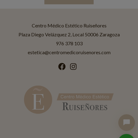
Centro Médico Estético Ruiseñores
Asistente disponible
Centro Médico Estético Ruiseñores
Plaza Diego Velázquez 2, Local 50006 Zaragoza
976 378 103
¡Hola! Soy Jessica
estetica@centromedicoruisenores.com
Asistente IA de
Ruiseñores Estética
.
¿En qué puedo ayudarte?
Tratamientos
Promociones
Horario