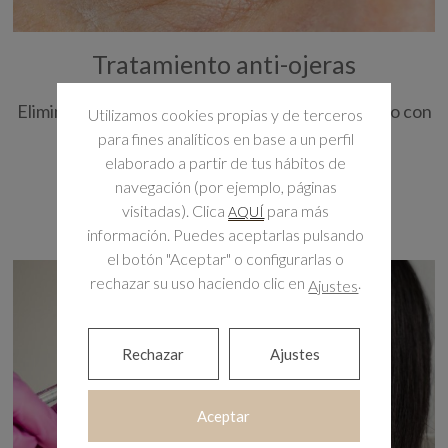
Tratamiento anti-ojeras
Elimina las ojeras y bolsas de los ojos. Tratamiento con
Utilizamos cookies propias y de terceros
Ácido Hialurónico especial.
para fines analíticos en base a un perfil
elaborado a partir de tus hábitos de
navegación (por ejemplo, páginas
Más información
visitadas). Clica
para más
AQUÍ
información. Puedes aceptarlas pulsando
el botón "Aceptar" o configurarlas o
rechazar su uso haciendo clic en
.
Ajustes
Rechazar
Ajustes
Aceptar