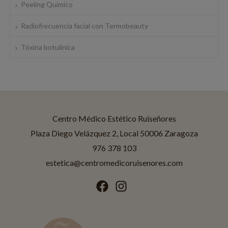
Peeling Químico
Radiofrecuencia facial con Termobeauty
Tóxina botulínica
Centro Médico Estético Ruiseñores
Asistente disponible
Centro Médico Estético Ruiseñores
Plaza Diego Velázquez 2, Local 50006 Zaragoza
976 378 103
¡Hola! Soy Jessica
Asistente IA de
Ruiseñores Estética
.
estetica@centromedicoruisenores.com
¿En qué puedo ayudarte?
Tratamientos
Promociones
Horario