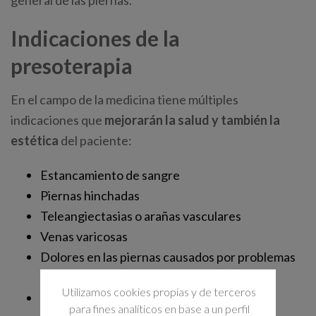
general de las piernas.
Indicaciones de la
presoterapia
En el campo de la medicina tiene múltiples
indicaciones que
mejorarán la salud y también la
estética
del paciente:
Estancamiento de sangre
Piernas hinchadas
Teleangiectasias o arañas vasculares
Venas varicosas
Dolores en las piernas causados por problemas
de la circulación linfática
Utilizamos cookies propias y de terceros
Edema premenstrual
para fines analíticos en base a un perfil