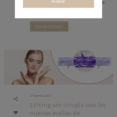
Aceptar
relacionados con ellas. No solamente
existen motivos [...]
SEGUIR LEYENDO
27 agosto, 2021
Lifting sin cirugía con las
nuevas mallas de