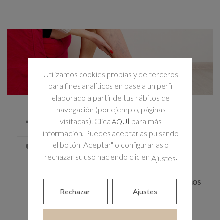
Utilizamos cookies propias y de terceros
para fines analíticos en base a un perfil
elaborado a partir de tus hábitos de
navegación (por ejemplo, páginas
20 agosto, 2022
visitadas). Clica
para más
AQUÍ
Tratamientos para
información. Puedes aceptarlas pulsando
el botón "Aceptar" o configurarlas o
eliminar varices
rechazar su uso haciendo clic en
.
Ajustes
1
Las varices pueden aparecer en
nuestra piel provocando que sintamos
Rechazar
Ajustes
inseguridades al ver estas marcas,
dolor, pesadez y otros problemas