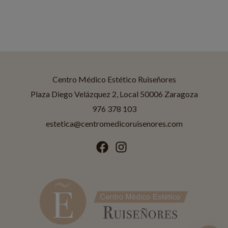
Centro Médico Estético Ruiseñores
Asistente disponible
Centro Médico Estético Ruiseñores
Plaza Diego Velázquez 2, Local 50006 Zaragoza
976 378 103
¡Hola! Soy Jessica
Asistente IA de
Ruiseñores Estética
.
estetica@centromedicoruisenores.com
¿En qué puedo ayudarte?
Tratamientos
Promociones
Horario