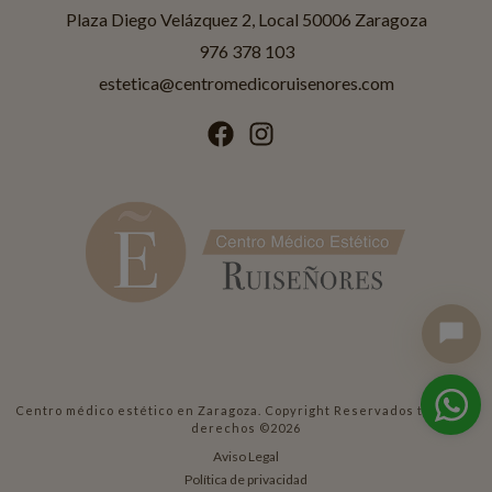
Plaza Diego Velázquez 2, Local 50006 Zaragoza
976 378 103
¡Hola! Soy Jessica
estetica@centromedicoruisenores.com
Asistente IA de
Ruiseñores Estética
.
¿En qué puedo ayudarte?
Tratamientos
Promociones
Horario
Centro médico estético en Zaragoza. Copyright Reservados todos los
derechos ©2026
Aviso Legal
Política de privacidad