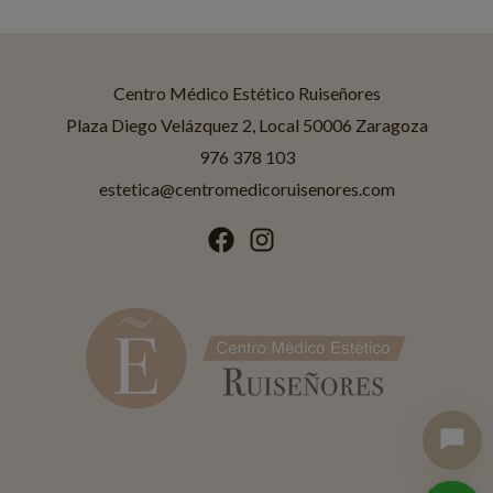
Centro Médico Estético Ruiseñores
Asistente disponible
Centro Médico Estético Ruiseñores
Plaza Diego Velázquez 2, Local 50006 Zaragoza
976 378 103
¡Hola! Soy Jessica
Asistente IA de
Ruiseñores Estética
.
estetica@centromedicoruisenores.com
¿En qué puedo ayudarte?
Tratamientos
Promociones
Horario