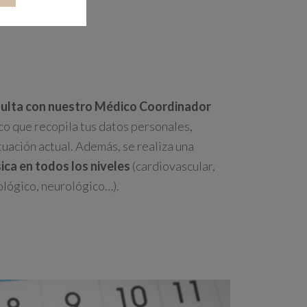
ulta con nuestro Médico Coordinador
nico que recopila tus datos personales,
tuación actual. Además, se realiza una
ica en todos los niveles
(cardiovascular,
rológico, neurológico…).