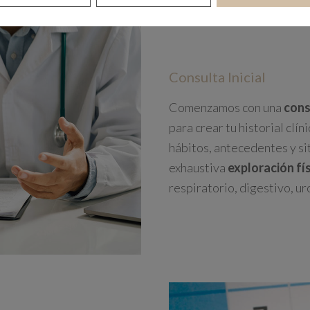
Consulta Inicial
Comenzamos con una
cons
para crear tu historial clí
hábitos, antecedentes y si
exhaustiva
exploración fís
respiratorio, digestivo, u