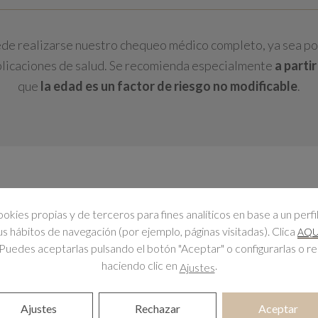
ede realizarse nuestro chequeo médico completo, ya sea p
plicaciones de salud. Se recomienda especialmente
a
partir
que
la edad es un factor de riesgo no modificable
.
ookies propias y de terceros para fines analíticos en base a un perfi
e nuestro chequeo médico complet
tus hábitos de navegación (por ejemplo, páginas visitadas). Clica
AQU
Puedes aceptarlas pulsando el botón "Aceptar" o configurarlas o r
haciendo clic en
.
Ajustes
lo de nuestro chequeo médico completo en Zaragoza compre
Ajustes
Rechazar
Aceptar