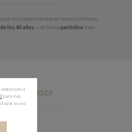
orque está experimentando nuevos síntomas,
 de los 40 años
, y de forma
periódica
dado
l elaborado a
o en Zaragoza
para más
Í
echazar su uso
nde 3 fases: