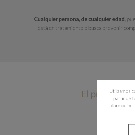
Cualquier persona, de cualquier edad
, pu
está en tratamiento o busca prevenir com
Utilizamos c
El proceso d
partir de 
información. 
El desarrol