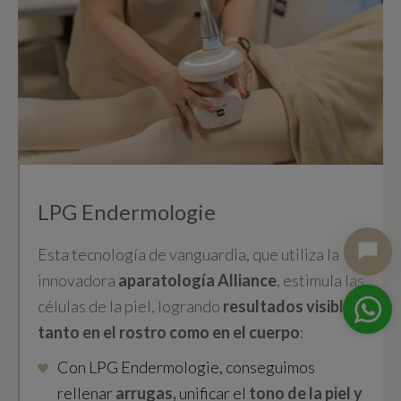
¡Hola! Soy Jessica
Asistente IA de
Ruiseñores Estética
.
¿En qué puedo ayudarte?
Tratamientos
Promociones
Horario
LPG Endermologie
Esta tecnología de vanguardia, que utiliza la
innovadora
aparatología Alliance
, estimula las
células de la piel, logrando
resultados visibles
tanto en el rostro como en el cuerpo
:
Con LPG Endermologie, conseguimos
rellenar
arrugas,
unificar el
tono de la piel y