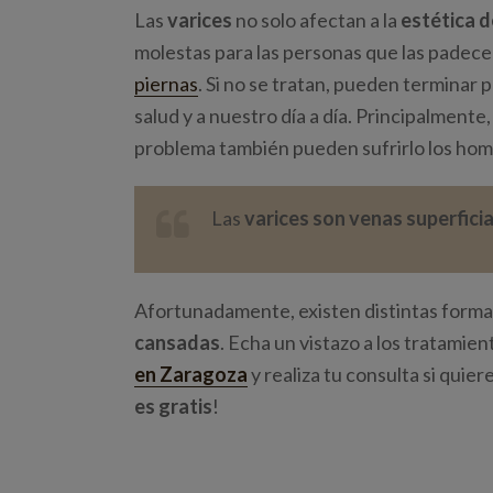
Las
varices
no solo afectan a la
estética d
molestas para las personas que las padec
piernas
. Si no se tratan, pueden terminar
salud y a nuestro día a día. Principalmente,
problema también pueden sufrirlo los hom
Las
varices son venas superfici
Afortunadamente, existen distintas form
cansadas
. Echa un vistazo a los tratamie
en Zaragoza
y realiza tu consulta si quier
es gratis
!