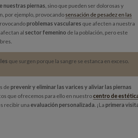
e nuestras piernas
, sino que pueden ser dolorosas y
en, por ejemplo, provocando
sensación de pesadez en las
 provocando
problemas vasculares
que afecten a nuestra
 afectan al
sector femenino
de la población, pero este
bres.
ales
que surgen porque la sangre se estanca en exceso.
as de
prevenir y eliminar las varices y aliviar las piernas
ntos que ofrecemos para ello en nuestro
centro de estétic
es recibir una
evaluación personalizada
. ¡La
primera visit