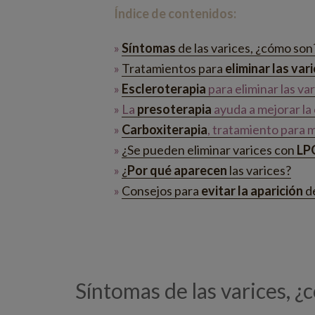
Índice de contenidos:
»
Síntomas
de las varices, ¿cómo son
»
Tratamientos para
eliminar las va
»
Escleroterapia
para eliminar las var
»
La
presoterapia
ayuda a mejorar la 
»
Carboxiterapia
, tratamiento para m
»
¿Se pueden eliminar varices con
LP
»
¿
Por qué aparecen
las varices?
»
Consejos para
evitar la aparición
de
Síntomas de las varices, 