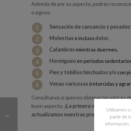
Además de por su aspecto, podrás reconocer
o signos:
Sensación de cansancio y pesadez 
Molestias
e incluso
dolor
.
Calambres
mientras duermes.
Hormigueo
en periodos sedentarios
Pies y tobillos hinchados y/o
con p
Venas varicosas
(retorcidas y agra
Consúltanos si quieres eliminar las varices de
buen aspecto.
¡La primera visita a nuestro
Utilizamos c
actualizamos nuestras promociones por l
partir de 
información. 