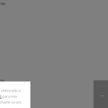
mas
con
l elaborado a
para más
Í
echazar su uso