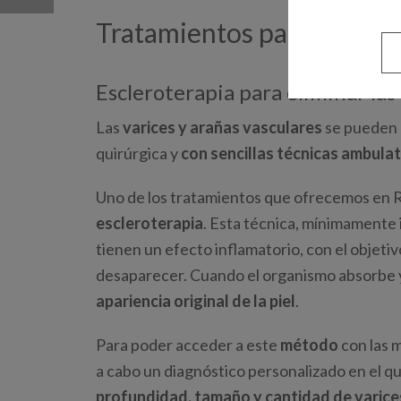
Tratamientos para elimina
Escleroterapia para eliminar las 
Las
varices y arañas vasculares
se pueden e
quirúrgica y
con sencillas técnicas ambulat
Uno de los tratamientos que ofrecemos en Ru
escleroterapia
. Esta técnica, mínimamente 
tienen un efecto inflamatorio, con el objetiv
desaparecer. Cuando el organismo absorbe 
apariencia original de la piel
.
Para poder acceder a este
método
con las 
a cabo un diagnóstico personalizado en el qu
profundidad, tamaño y cantidad de varice