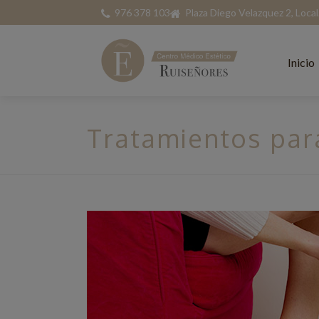
976 378 103
Plaza Diego Velazquez 2, Loca
Inicio
Tratamientos para