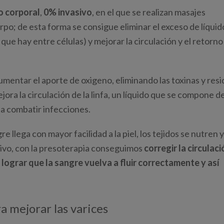
o corporal
,
0% invasivo
, en el que se realizan masajes
rpo; de esta forma se consigue eliminar el exceso de líquid
o que hay entre células) y mejorar la circulación y el retorno
entar el aporte de oxigeno, eliminando las toxinas y res
ora la circulación de la linfa, un líquido que se compone d
 a combatir infecciones.
llega con mayor facilidad a la piel, los tejidos se nutren y
tivo, con la presoterapia conseguimos
corregir la circulaci
,
lograr que la sangre vuelva a fluir correctamente y así
a mejorar las varices