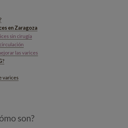
?
rices en Zaragoza
ices sin cirugía
circulación
ejorar las varices
G
?
 varices
¿cómo son?