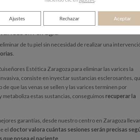
Ajustes
r las varices en Zaragoza
Ajustes
Rechazar
Aceptar
varices sin cirugía
liminar de tu piel sin necesidad de realizar una intervenci
orias
.
iseñores Estética Zaragoza para eliminar las varices la
invasiva, consiste en inyectar sustancias esclerosantes, q
o de que las venas se sellen y las varices terminen por
y metaboliza estas sustancias, conseguimos
recuperar la
mejores garantías, desde nuestro centro en Zaragoza llev
e el
doctor valora cuántas sesiones serán precisas segú
s que posea el paciente
.