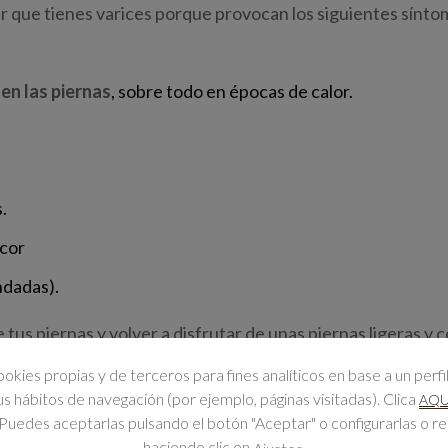
 que tienes varices porque provocan los siguientes sínto
en las piernas
, sobre todo en épocas de calor.
.
icor
ndadas).
 tus piernas y volver a disfrutar de unas piernas ligeras y 
 centro de estética en Zaragoza es gratis y cada mes
ookies propias y de terceros para fines analíticos en base a un perfi
o que puedes aprovecharlas!
tus hábitos de navegación (por ejemplo, páginas visitadas). Clica
AQU
Puedes aceptarlas pulsando el botón "Aceptar" o configurarlas o r
haciendo clic en
.