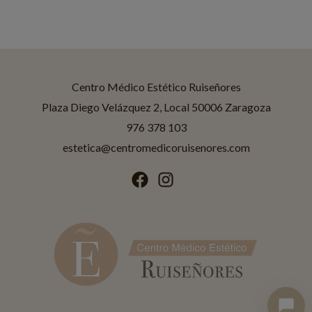
Centro Médico Estético Ruiseñores
Asistente disponible
Centro Médico Estético Ruiseñores
Plaza Diego Velázquez 2, Local 50006 Zaragoza
976 378 103
¡Hola! Soy Jessica
Asistente IA de
Ruiseñores Estética
.
estetica@centromedicoruisenores.com
¿En qué puedo ayudarte?
Tratamientos
Promociones
Horario