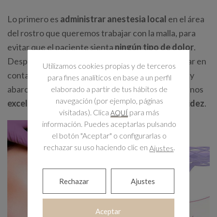
Lo primero es
administrar anestesia local
en el área
del rostro que queremos trabajar con la malla, para
evitar que el paciente sienta
ningún tipo de dolor
.
Después, se introduce la malla en la piel y, al entrar en
Utilizamos cookies propias y de terceros
contacto con los tejidos, se abre, expandiéndose y
para fines analíticos en base a un perfil
abarcando una gran superficie, lo que consigue unos
elaborado a partir de tus hábitos de
navegación (por ejemplo, páginas
excelentes resultados a la hora eliminar la flacidez
.
visitadas). Clica
para más
AQUÍ
información. Puedes aceptarlas pulsando
el botón "Aceptar" o configurarlas o
rechazar su uso haciendo clic en
.
Ajustes
Rechazar
Ajustes
Aceptar