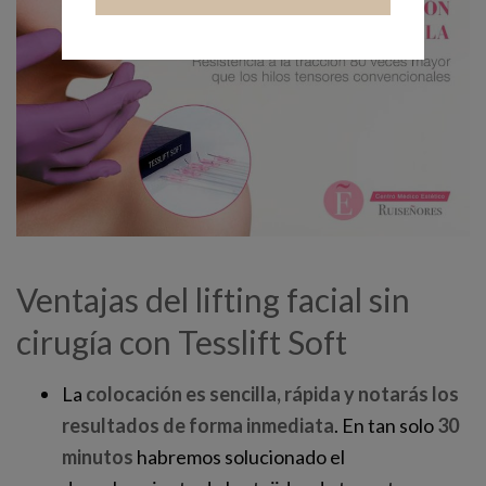
Ventajas del lifting facial sin
cirugía con Tesslift Soft
La
colocación es sencilla, rápida y notarás los
resultados de forma inmediata
. En tan solo
30
minutos
habremos solucionado el