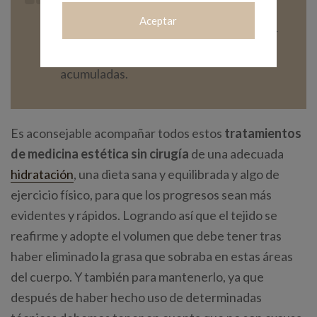
realizar un
masaje o sesión de
Aceptar
presoterapia
para contribuir a un mejor
drenaje de los líquidos y grasas
acumuladas.
Es aconsejable acompañar todos estos
tratamientos
de medicina estética sin cirugía
de una adecuada
hidratación
, una dieta sana y equilibrada y algo de
ejercicio físico, para que los progresos sean más
evidentes y rápidos. Logrando así que el tejido se
reafirme y adopte el volumen que debe tener tras
haber eliminado la grasa que sobraba en estas áreas
del cuerpo. Y también para mantenerlo, ya que
después de haber hecho uso de determinadas