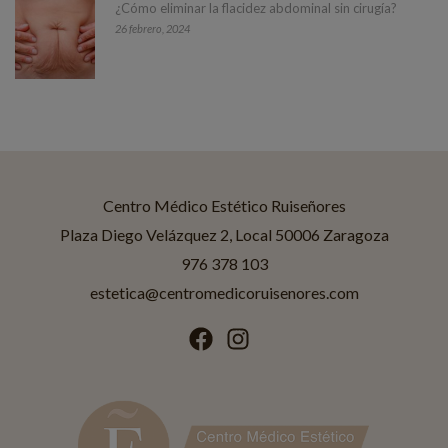
¿Cómo eliminar la flacidez abdominal sin cirugía?
26 febrero, 2024
Centro Médico Estético Ruiseñores
Asistente disponible
Centro Médico Estético Ruiseñores
Plaza Diego Velázquez 2, Local 50006 Zaragoza
976 378 103
¡Hola! Soy Jessica
Asistente IA de
Ruiseñores Estética
.
estetica@centromedicoruisenores.com
¿En qué puedo ayudarte?
Tratamientos
Promociones
Horario