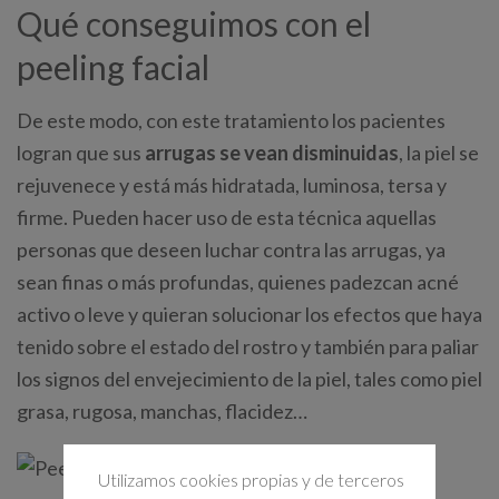
Qué conseguimos con el
peeling facial
De este modo, con este tratamiento los pacientes
logran que sus
arrugas se vean disminuidas
, la piel se
rejuvenece y está más hidratada, luminosa, tersa y
firme. Pueden hacer uso de esta técnica aquellas
personas que deseen luchar contra las arrugas, ya
sean finas o más profundas, quienes padezcan acné
activo o leve y quieran solucionar los efectos que haya
tenido sobre el estado del rostro y también para paliar
los signos del envejecimiento de la piel, tales como piel
grasa, rugosa, manchas, flacidez…
Utilizamos cookies propias y de terceros