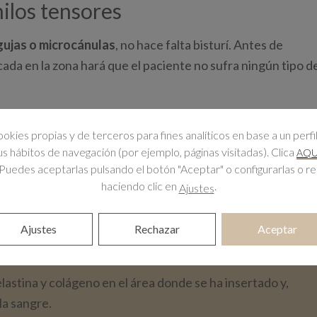
ilos tensores
gujas o microcánulas
, no hace falta bisturí. Antes de
cada en la zona hará que el paciente no sufra ningún tipo d
suspendidos en el tejido subcutáneo, son de
ookies propias y de terceros para fines analíticos en base a un perfi
r y forma puede variar dependiendo del área donde se vaya
tus hábitos de navegación (por ejemplo, páginas visitadas). Clica
AQU
e quiera obtener, entre otros factores.
Puedes aceptarlas pulsando el botón "Aceptar" o configurarlas o r
haciendo clic en
.
Ajustes
esde su aplicación
, puesto que se nota que los tejidos se
idos unos meses cuando el efecto buscado se note en su
Ajustes
Rechazar
Aceptar
elastina y colágeno en el área donde se ha insertado y,
la sangre.