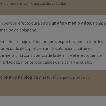
n el campo de la cirugía cardiovascular.
en pero su efecto dura entre
un año y medio y dos
, tiempo
ormación de colágeno.
enir del trabajo de unas
manos expertas,
puesto que los
 adecuado de la piel y en una localización anatómica
de mejorar la consistencia de la dermis y el efecto tensor
 flacidez y los tejidos caídos de la cara y el cuello.
ción muy fisiológica y natural
ya que la piel se va