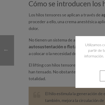
Cómo se introducen los h
Los hilos tensores se aplican a través de
a
proceder a ello, una crema anestésica apli
dolor.
No tienen un sistema de anclaje fijo, van 
Utilizamos c
autosustentación o flotantes
. Su groso
partir de 
a colocar o la necesidad de tracción que s
información. 
El lifting con hilos tensores ya se aprecia
d
han tensado. No obstante, será transcurr
totalidad.
El hilo estimula la generación de 
también, mejora la circulación de 