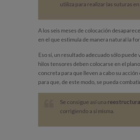
utiliza para realizar las suturas e
A los seis meses de colocación desaparec
en el que estimula de manera natural la f
Eso sí, un resultado adecuado sólo puede v
hilos tensores deben colocarse en el plano
concreta para que lleven a cabo su acción 
para que, de este modo, se pueda combatir la
Se consigue así una
reestructura
corrigiendo a sí misma.