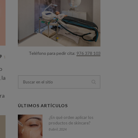
Teléfono para pedir cita:
976 378 103
1
o
 la
ara
ÚLTIMOS ARTÍCULOS
¿En qué orden aplicar los
productos de skincare?
8 abril, 2024