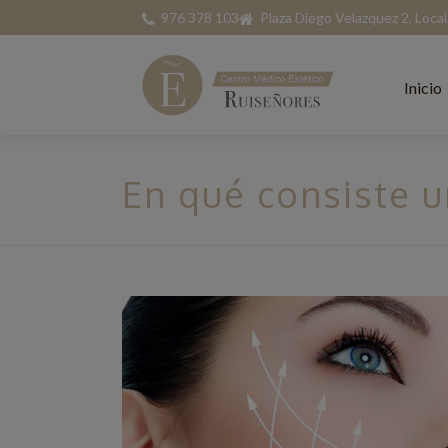
976 378 103
Plaza Diego Velazquez 2, Loca
Inicio
En qué consiste un