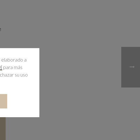
e
l elaborado a
n
para más
Í
echazar su uso