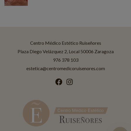
Centro Médico Estético Ruiseñores
Asistente disponible
Centro Médico Estético Ruiseñores
Plaza Diego Velázquez 2, Local 50006 Zaragoza
976 378 103
¡Hola! Soy Jessica
Asistente IA de
Ruiseñores Estética
.
estetica@centromedicoruisenores.com
¿En qué puedo ayudarte?
Tratamientos
Promociones
Horario