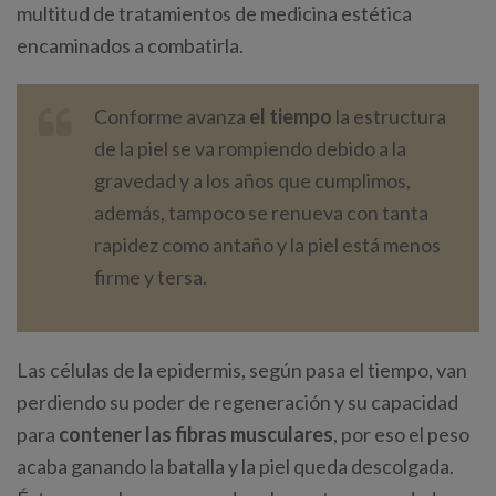
multitud de tratamientos de medicina estética
encaminados a combatirla.
Conforme avanza
el tiempo
la estructura
de la piel se va rompiendo debido a la
gravedad y a los años que cumplimos,
además, tampoco se renueva con tanta
rapidez como antaño y la piel está menos
firme y tersa.
Las células de la epidermis, según pasa el tiempo, van
perdiendo su poder de regeneración y su capacidad
para
contener las fibras musculares
, por eso el peso
acaba ganando la batalla y la piel queda descolgada.