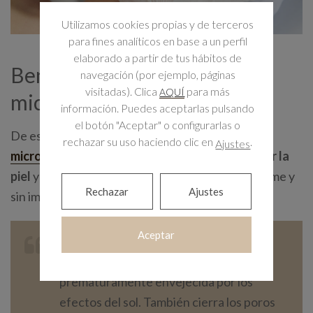
Utilizamos cookies propias y de terceros
para fines analíticos en base a un perfil
elaborado a partir de tus hábitos de
Beneficios de la
navegación (por ejemplo, páginas
visitadas). Clica
para más
AQUÍ
microdermoabrasión
información. Puedes aceptarlas pulsando
el botón "Aceptar" o configurarlas o
De este modo, el
tratamiento de
rechazar su uso haciendo clic en
.
Ajustes
microdermoabrasión
está indicado para
renovar la
piel
y que ésta luzca mucho más luminosa, uniforme y
Rechazar
Ajustes
sin imperfecciones visibles.
Aceptar
Está recomendado, por todo ello, para
aquellas personas que tienen una piel
prematuramente envejecida por los
efectos del sol. También cierra los poros