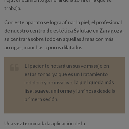
trabaja.
Con este aparato se logra afinar la piel; el profesional
de nuestro
centro de estética Salutae en Zaragoza
,
se centrará sobre todo en aquellas áreas con más
arrugas, manchas o poros dilatados.
El paciente notará un suave masaje en
estas zonas, ya que es un tratamiento
indoloro y no invasivo,
la piel queda más
lisa, suave, uniforme
y luminosa desde la
primera sesión.
Una vez terminada la aplicación de la