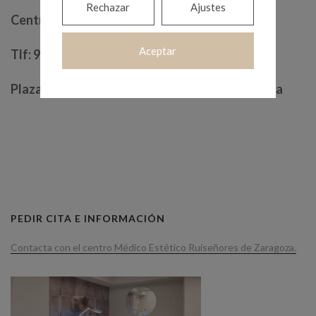
Rechazar
Ajustes
Centro Médico Estético Salutae Zaragoza
Aceptar
Tlf: 976 378 103
Plaza Diego Velazquez 2, Local 50006 Zaragoza
PEDIR CITA E INFORMACIÓN
Contacta con el centro Médico Estético Ruiseñores de Zaragoza.