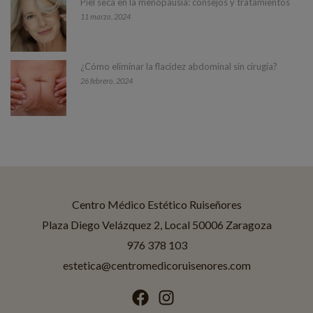
Piel seca en la menopausia: consejos y tratamientos
11 marzo, 2024
¿Cómo eliminar la flacidez abdominal sin cirugía?
26 febrero, 2024
Centro Médico Estético Ruiseñores
Asistente disponible
Centro Médico Estético Ruiseñores
Plaza Diego Velázquez 2, Local 50006 Zaragoza
976 378 103
¡Hola! Soy Jessica
Asistente IA de
Ruiseñores Estética
.
estetica@centromedicoruisenores.com
¿En qué puedo ayudarte?
Tratamientos
Promociones
Horario