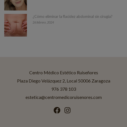
¿Cómo eliminar la flacidez abdominal sin cirugía?
26 febrero, 2024
Centro Médico Estético Ruiseñores
Asistente disponible
Centro Médico Estético Ruiseñores
Plaza Diego Velázquez 2, Local 50006 Zaragoza
976 378 103
¡Hola! Soy Jessica
Asistente IA de
Ruiseñores Estética
.
estetica@centromedicoruisenores.com
¿En qué puedo ayudarte?
Tratamientos
Promociones
Horario