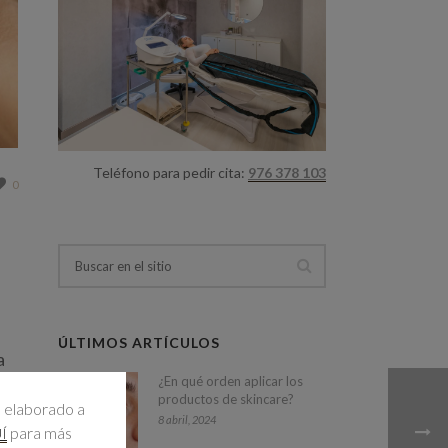
Teléfono para pedir cita:
976 378 103
0
ÚLTIMOS ARTÍCULOS
a
¿En qué orden aplicar los
productos de skincare?
l elaborado a
8 abril, 2024
para más
Í