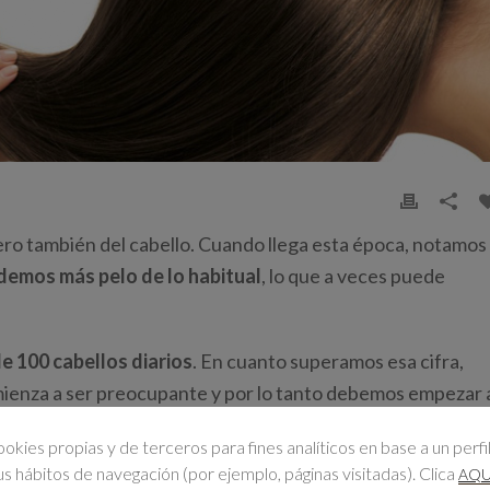
 pero también del cabello. Cuando llega esta época, notamos
demos más pelo de lo habitual
, lo que a veces puede
e 100 cabellos diarios
. En cuanto superamos esa cifra,
mienza a ser preocupante y por lo tanto debemos empezar 
ookies propias y de terceros para fines analíticos en base a un perfi
tus hábitos de navegación (por ejemplo, páginas visitadas). Clica
AQU
Ruiseñores en Zaragoza te traemos
5 consejos para