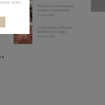
echazar su uso
Piel seca en la menopausia:
consejos y tratamientos
11 marzo, 2024
¿Cómo eliminar la flacidez
abdominal sin cirugía?
26 febrero, 2024
e a