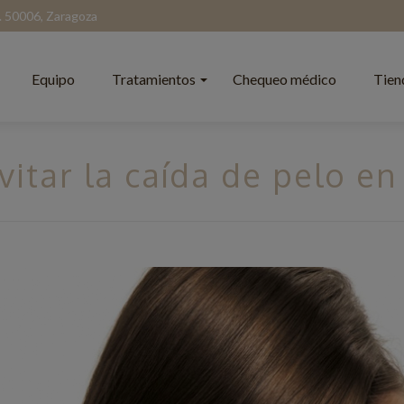
l. 50006, Zaragoza
Equipo
Tratamientos
Chequeo médico
Tien
vitar la caída de pelo e