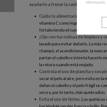
información. 
ayudarte a frenar la caída del cabello
:
Cuida tu alimentación
. Mantén una 
vitamina C como legumbres y cítricos,
fortaleciendo el cuero cabelludo.
¡Ojo con tus rutinas de limpieza y c
lavado para evitar dañarlo. Lo más re
champú, el acondicionador, la mascaril
partan el cabello e intenta hacerlo 
la rotura cuando está mojado.
Controla el uso de plancha y secad
secar el pelo al aire, pero evita en l
dañan el cabello y el pelo frágil se 
seco y, por lo tanto, más quebradizo.
Evita el uso de tintes
. Los químicos 
haciéndole perder fuerza y brillo. Por