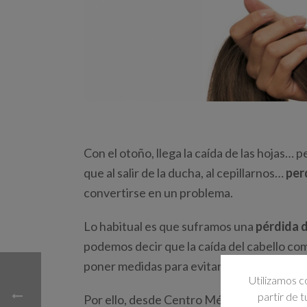
Con el otoño, llega la caída de las hojas…
que al salir de la ducha, al cepillarnos…
per
convertirse en un problema.
Lo habitual es que suframos una
pérdida d
podemos decir que la caída del cabello co
poner medidas para evitarlo.
Utilizamos c
partir de 
Por ello, desde Centro Médico Estético 