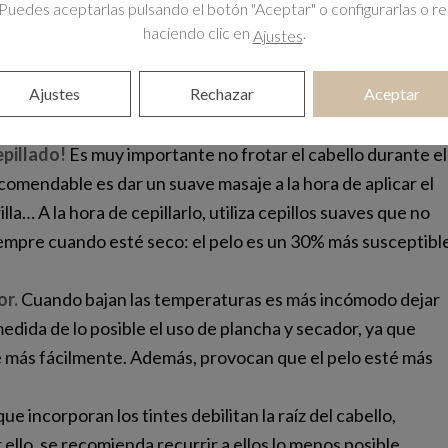
Puedes aceptarlas pulsando el botón "Aceptar" o configurarlas o r
haciendo clic en
.
Ajustes
alimentación equilibrada e incluye alimentos ricos en
Ajustes
Rechazar
Aceptar
 ya que ayudan a asimilar mejor el hierro de los alimentos,
epillado!
Es muy importante no frotar el cabello durante el
comendable es dar un suave masaje a la hora de aplicar el
la… A la hora de cepillarlo, utiliza cepillos suaves que no
siempre cuando esté seco: el pelo es un 30% más susceptibl
or.
Cuando bajan las temperaturas es más incómodo dejar
a medida de lo posible el uso de plancha y secador, ya que
cae más fácilmente. Además, provocan que el pelo esté más
que incorporan los tintes debilitan la raíz del cabello,
 ello, se recomienda recurrir a ellos lo menos posible.