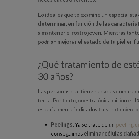
Lo ideal es que te examine un especialist
determinar, en función de las característ
a mantener el rostro joven. Mientras tant
podrían
mejorar el estado de tu piel en f
¿Qué tratamiento de estét
30 años?
Las personas que tienen edades comprendid
tersa. Por tanto, nuestra única misión es
l
especialmente indicados tres tratamiento
Peelings
. Ya se trate de un
peeling q
conseguimos
eliminar células daña