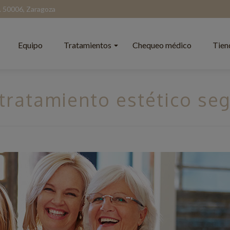
l. 50006, Zaragoza
Equipo
Tratamientos
Chequeo médico
Tien
 tratamiento estético se