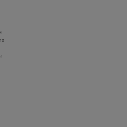
na
ro
as
r