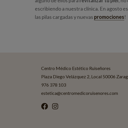
alguno de ellos para
revitalizar tu piel
, no
escribiendo a nuestra clínica. En agosto 
las pilas cargadas y nuevas
promociones
!
Centro Médico Estético Ruiseñores
Plaza Diego Velázquez 2, Local 50006 Zara
976 378 103
estetica@centromedicoruisenores.com