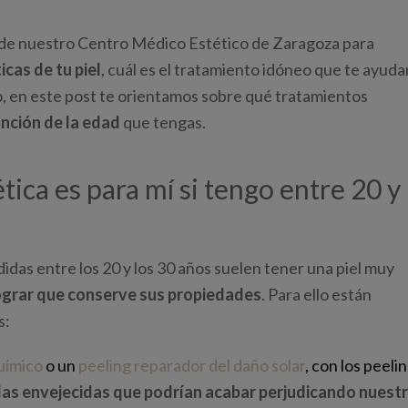
a de nuestro Centro Médico Estético de Zaragoza para
icas de tu piel
, cuál es el tratamiento idóneo que te ayuda
o, en este post te orientamos sobre qué tratamientos
unción de la edad
que tengas.
ica es para mí si tengo entre 20 y
as entre los 20 y los 30 años suelen tener una piel muy
ograr que conserve sus propiedades
. Para ello están
s:
uímico
o un
peeling reparador del daño solar
, con los peeli
das envejecidas que podrían acabar perjudicando nuest