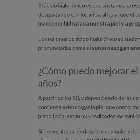
El ácido hialurónico es una sustancia pre
desgastando con los años, al igual que el c
mantener hidratada nuestra piel y a pro
Los rellenos de ácido hialurónico se suel
pronunciadas como el
surco nasogeniano 
¿Cómo puedo mejorar el e
años?
A partir de los 50, y dependiendo de las ca
comienza a descolgar la piel que conforma el
plano facial están muy indicados los mini-
Si tienes alguna duda sobre cualquiera de