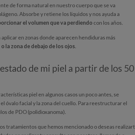
sente de forma natural en nuestro cuerpo que se va
olágeno. Absorbe y retiene los líquidos y nos ayuda a
porcionar el volumen que va perdiendo
con los años.
en aplicar en zonas donde aparecen hendiduras más
o la zona de debajo de los ojos
.
stado de mi piel a partir de los 50
racterísticas piel en algunos casos un poco antes, se
 óvalo facial y la zona del cuello. Para reestructurar el
hilos de PDO (polidioxanoma).
 los tratamientos que hemos mencionado o deseas realizar