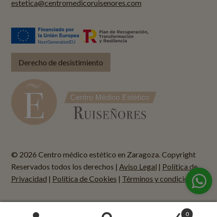
estetica@centromedicoruisenores.com
Derecho de desistimiento
© 2026 Centro médico estético en Zaragoza. Copyright
Reservados todos los derechos |
Aviso Legal
|
Política de
Privacidad
|
Política de Cookies
|
Términos y condiciones
0