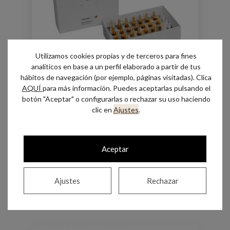
Utilizamos cookies propias y de terceros para fines
analíticos en base a un perfil elaborado a partir de tus
hábitos de navegación (por ejemplo, páginas visitadas). Clica
AQUÍ
para más información. Puedes aceptarlas pulsando el
botón "Aceptar" o configurarlas o rechazar su uso haciendo
clic en
Ajustes
.
Ampollas Iluminadoras – All Skin Med
Hay existencias
Aceptar
Añadir al carrito
Ajustes
Rechazar