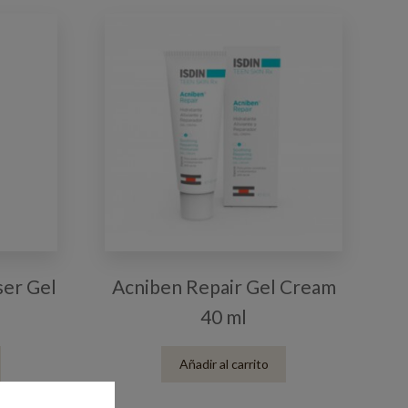
ser Gel
Acniben Repair Gel Cream
40 ml
Añadir al carrito