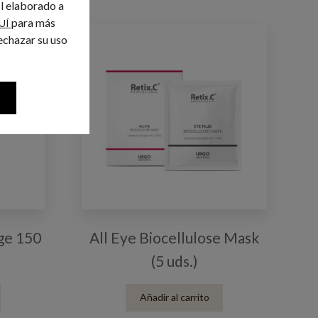
il elaborado a
para más
UÍ
echazar su uso
ge 150
All Eye Biocellulose Mask
(5 uds.)
Añadir al carrito