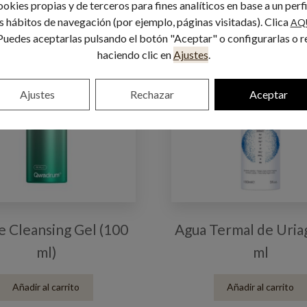
okies propias y de terceros para fines analíticos en base a un perf
us hábitos de navegación (por ejemplo, páginas visitadas). Clica
AQ
Puedes aceptarlas pulsando el botón "Aceptar" o configurarlas o r
haciendo clic en
Ajustes
.
Ajustes
Rechazar
Aceptar
e Cleansing Gel (100
Agua Termal de Uria
ml)
ml
Añadir al carrito
Añadir al carrito