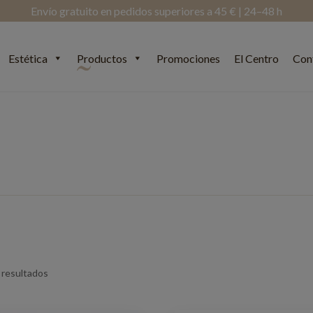
Envío gratuito en pedidos superiores a 45 € | 24–48 h
Estética
Productos
Promociones
El Centro
Con
 resultados