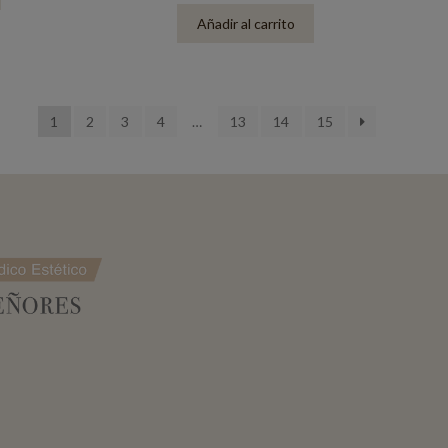
Añadir al carrito
1
2
3
4
…
13
14
15