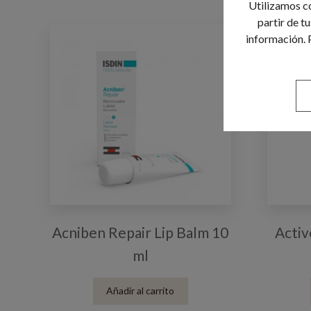
Utilizamos co
partir de t
información. 
Acniben Repair Lip Balm 10
Activ
ml
Añadir al carrito