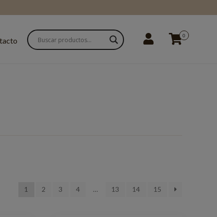
0
tacto
1
2
3
4
…
13
14
15