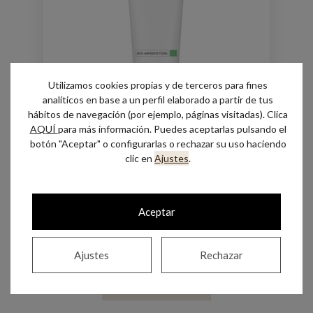
Utilizamos cookies propias y de terceros para fines
analíticos en base a un perfil elaborado a partir de tus
hábitos de navegación (por ejemplo, páginas visitadas). Clica
AQUÍ
para más información. Puedes aceptarlas pulsando el
botón "Aceptar" o configurarlas o rechazar su uso haciendo
clic en
Ajustes
.
Anti-imperfections Mattifying Gel
Cream – All Skin Med
Aceptar
Hay existencias
Ajustes
Rechazar
Añadir al carrito