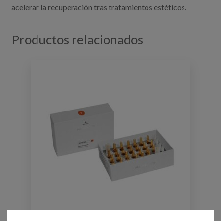
acelerar la recuperación tras tratamientos estéticos.
Productos relacionados