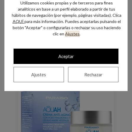
Utilizamos cookies propias y de terceros para fines
analíticos en base a un perfil elaborado a partir de tus
Ampollas Iluminadoras – All Skin Med
hábitos de navegación (por ejemplo, páginas visitadas). Clica
AQUÍ
para más información. Puedes aceptarlas pulsando el
Hay existencias
botón "Aceptar" o configurarlas o rechazar su uso haciendo
clic en
Ajustes
.
Añadir al carrito
Aceptar
Ajustes
Rechazar